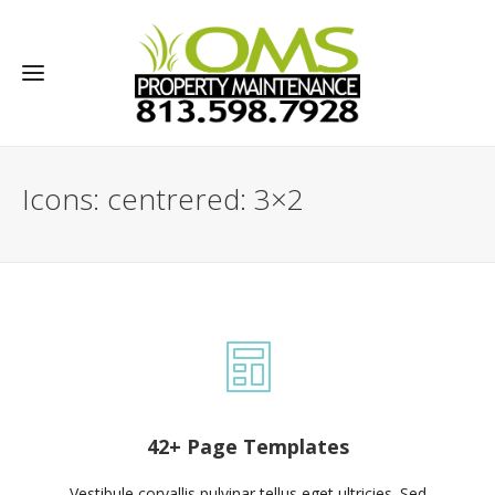
Icons: centrered: 3×2
42+ Page Templates
Vestibule corvallis pulvinar tellus eget ultricies. Sed