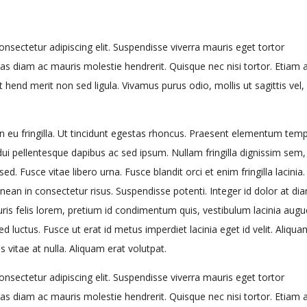
nsectetur adipiscing elit. Suspendisse viverra mauris eget tortor
tas diam ac mauris molestie hendrerit. Quisque nec nisi tortor. Etiam 
hend merit non sed ligula. Vivamus purus odio, mollis ut sagittis vel,
en eu fringilla. Ut tincidunt egestas rhoncus. Praesent elementum tem
dui pellentesque dapibus ac sed ipsum. Nullam fringilla dignissim sem,
ed. Fusce vitae libero urna. Fusce blandit orci et enim fringilla lacinia.
ean in consectetur risus. Suspendisse potenti. Integer id dolor at di
ris felis lorem, pretium id condimentum quis, vestibulum lacinia augu
ed luctus. Fusce ut erat id metus imperdiet lacinia eget id velit. Aliqua
us vitae at nulla. Aliquam erat volutpat.
nsectetur adipiscing elit. Suspendisse viverra mauris eget tortor
tas diam ac mauris molestie hendrerit. Quisque nec nisi tortor. Etiam 