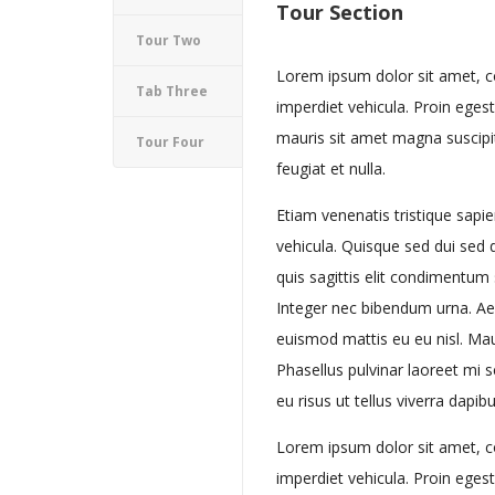
Tour Section
Tour Two
Lorem ipsum dolor sit amet, co
Tab Three
imperdiet vehicula. Proin eges
mauris sit amet magna suscipit 
Tour Four
feugiat et nulla.
Etiam venenatis tristique sapi
vehicula. Quisque sed dui sed 
quis sagittis elit condimentum s
Integer nec bibendum urna. Aen
euismod mattis eu eu nisl. Mau
Phasellus pulvinar laoreet mi s
eu risus ut tellus viverra dapib
Lorem ipsum dolor sit amet, co
imperdiet vehicula. Proin eges