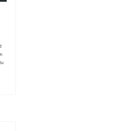
d
um
tu
s