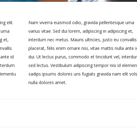
g elit.
Nam viverra euismod odio, gravida pellentesque urna
 urna
varius vitae. Sed dui lorem, adipiscing in adipiscing et,
g et,
interdum nec metus. Mauris ultricies, justo eu convallis
nvallis
placerat, felis enim ornare nisi, vitae mattis nulla ante i
 ante id
dui. Ut lectus purus, commodo et tincidunt vel, interd
interdum
sed lectus. Vestibulum adipiscing tempor nisi id elemen
 elementu
sadips ipsums dolores uns fugiats gravida nam elit vol
nulla dolores amet.