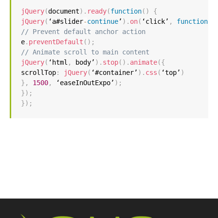
jQuery
(
document
)
.
ready
(
function
(
)
{
jQuery
(
‘a#slider
-
continue
’
)
.
on
(
‘click’
,
function
(
e
// Prevent default anchor action
e
.
preventDefault
(
)
;
// Animate scroll to main content
jQuery
(
‘html
,
 body’
)
.
stop
(
)
.
animate
(
{
scrollTop
:
jQuery
(
‘#container’
)
.
css
(
‘top’
)
}
,
1500
,
 ‘easeInOutExpo’
)
;
}
)
;
}
)
;